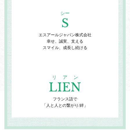
シー
お問い合わせ
S
エスアールジャパン株式会社
幸せ、誠実、支える
スマイル、成長し続ける
リアン
LIEN
フランス語で
「人と人との繋がり/絆」